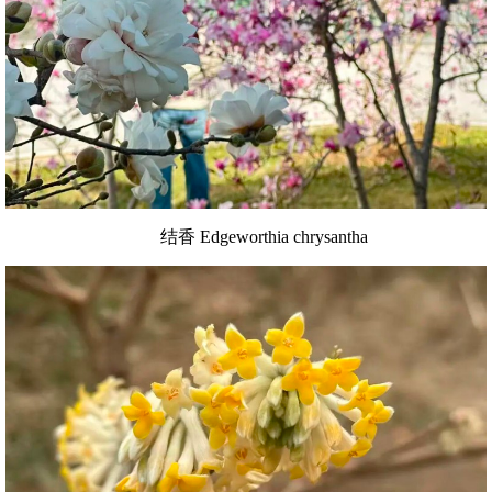
结香 Edgeworthia chrysantha