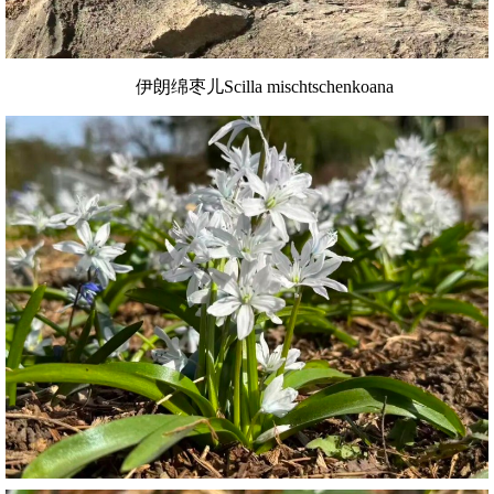
伊朗绵枣儿Scilla mischtschenkoana