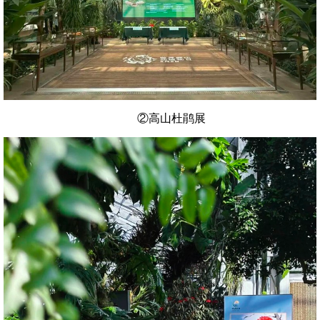
②高山杜鹃展