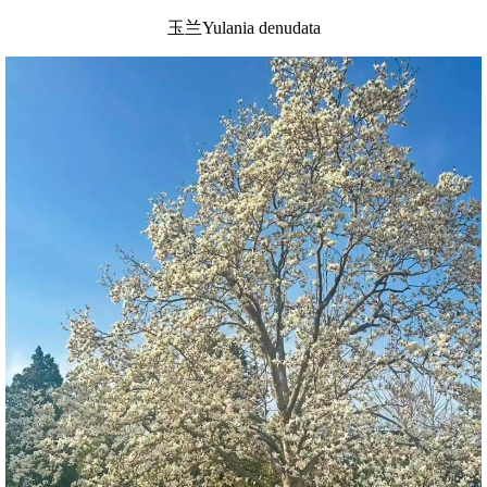
玉兰Yulania denudata