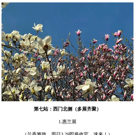
第七站：西门北侧（多展齐聚）
1.惠兰展
（兰香雅致，周日3.29即将收官，速来！）