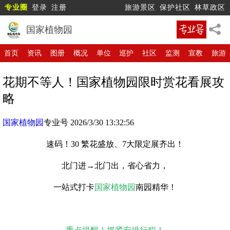
专业圈
登录
注册
旅游景区
保护社区
林草政区
国家植物园
首页
资讯
图册
概况
单位
巡护
社区
监测
宣教
旅游
花期不等人！国家植物园限时赏花看展攻
略
国家植物园
专业号 2026/3/30 13:32:56
速码！30 繁花盛放、7大限定展齐出！
北门进→北门出，省心省力，
一站式打卡
国家植物园
南园精华！