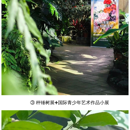
③ 秤锤树展➕国际青少年艺术作品小展