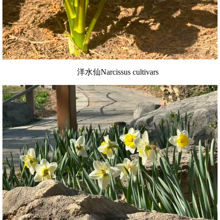
洋水仙Narcissus cultivars