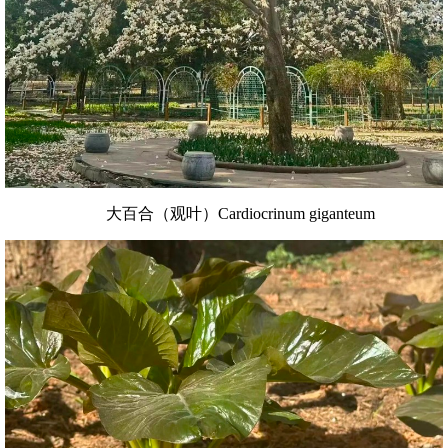
大百合（观叶）Cardiocrinum giganteum